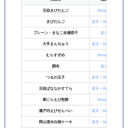
元祖きびだんご
Amazon
きびだんご
楽天
・
Amazon
プレーン・きなこ吉備団子
楽天
大手まんぢゅう
楽天
・
Amazon
むらすずめ
Amazon
調布
楽天
求
つるの玉子
楽天
・
Amazon
マ
元祖ばななかすてら
楽天
・
Amazon
カ
黄にらえび煎餅
Amazon
瀬戸内えびせんべい
楽天
・
Amazon
岡山清水白桃ケーキ
楽天
・
Amazon