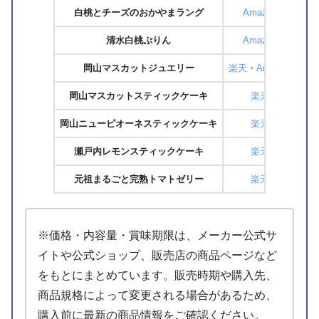
白桃とチーズのおかやまラング
Amazon
清水白桃ぷりん
Amazon
フ
岡山マスカットジュエリー
楽天
・
Amazon
フ
岡山マスカットスティックケーキ
楽天
ス
岡山ニューピオーネスティックケーキ
楽天
ス
瀬戸内レモンスティックケーキ
楽天
ス
元祖まるごと完熟トマトゼリー
楽天
※価格・内容量・賞味期限は、メーカー公式サ
イトや公式ショップ、販売店の商品ページなど
をもとにまとめています。販売時期や購入先、
商品規格によって変更される場合があるため、
購入前に最新の商品情報をご確認ください。