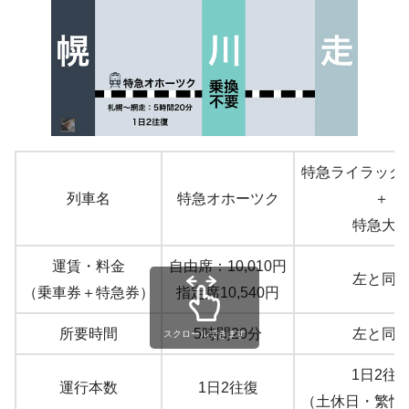
特急ライラック
列車名
特急オホーツク
＋
特急大
運賃・料金
自由席：10,010円
左と同
（乗車券＋特急券）
指定席10,540円
所要時間
5時間20分
左と同
スクロールできます
1日2往
運行本数
1日2往復
（土休日・繁忙