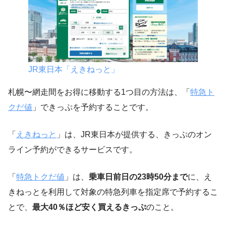
JR東日本「えきねっと」
札幌〜網走間をお得に移動する1つ目の方法は、「
特急ト
クだ値
」できっぷを予約することです。
「
えきねっと
」は、JR東日本が提供する、きっぷのオン
ライン予約ができるサービスです。
「
特急トクだ値
」は、
乗車日前日の23時50分まで
に、え
きねっとを利用して対象の特急列車を指定席で予約するこ
とで、
最大40％ほど安く買えるきっぷ
のこと。