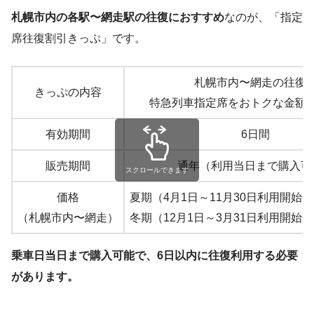
札幌市内の各駅〜網走駅の往復におすすめ
なのが、「指定
席往復割引きっぷ」です。
札幌市内〜網走の往復
きっぷの内容
特急列車指定席をおトクな金額
有効期間
6日間
販売期間
通年（利用当日まで購入可
スクロールできます
価格
夏期（4月1日～11月30日利用開始分）
（札幌市内〜網走）
冬期（12月1日～3月31日利用開始分）
乗車日当日まで購入可能で、6日以内に往復利用する必要
があります。