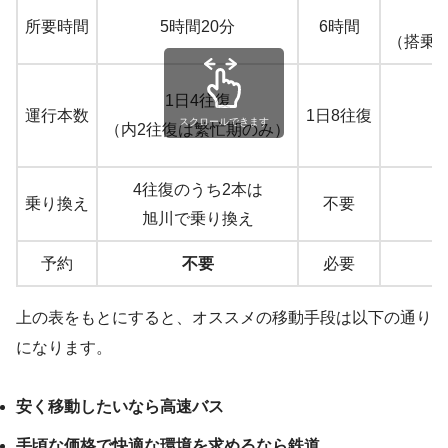
所要時間
5時間20分
6時間
（搭乗
1日4往復
運行本数
1日8往復
スクロールできます
（内2往復は繁忙期のみ）
4往復のうち2本は
乗り換え
不要
旭川で乗り換え
予約
不要
必要
上の表をもとにすると、オススメの移動手段は以下の通り
になります。
安く移動したいなら高速バス
手頃な価格で快適な環境を求めるなら鉄道