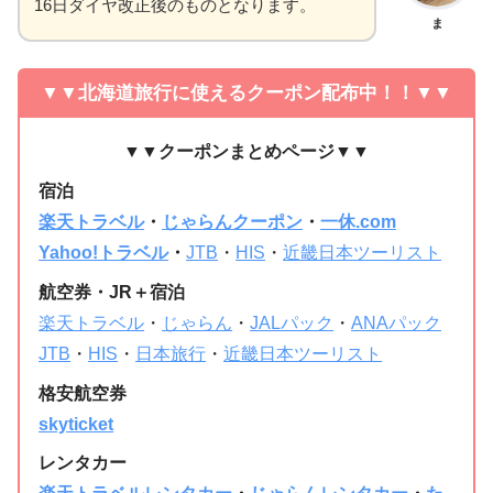
16日ダイヤ改正後のものとなります。
ま
▼▼
北海道旅行に使えるクーポン配布中！！▼▼
▼▼クーポンまとめページ▼▼
宿泊
楽天トラベル
・
じゃらんクーポン
・
一休.com
Yahoo!トラベル
・
JTB
・
HIS
・
近畿日本ツーリスト
航空券・JR＋宿泊
楽天トラベル
・
じゃらん
・
JALパック
・
ANAパック
JTB
・
HIS
・
日本旅行
・
近畿日本ツーリスト
格安航空券
skyticket
レンタカー