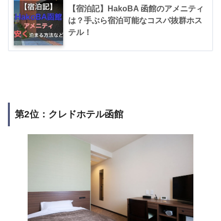
【宿泊記】HakoBA 函館のアメニティ
は？手ぶら宿泊可能なコスパ抜群ホス
テル！
第2位：クレドホテル函館