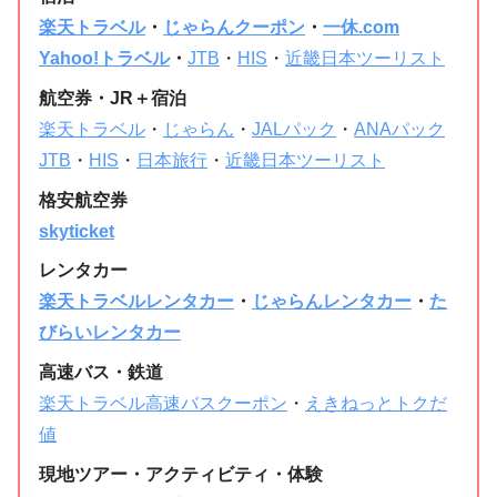
楽天トラベル
・
じゃらんクーポン
・
一休.com
Yahoo!トラベル
・
JTB
・
HIS
・
近畿日本ツーリスト
航空券・JR＋宿泊
楽天トラベル
・
じゃらん
・
JALパック
・
ANAパック
JTB
・
HIS
・
日本旅行
・
近畿日本ツーリスト
格安航空券
skyticket
レンタカー
楽天トラベルレンタカー
・
じゃらんレンタカー
・
た
びらいレンタカー
高速バス・鉄道
楽天トラベル高速バスクーポン
・
えきねっとトクだ
値
現地ツアー・アクティビティ・体験