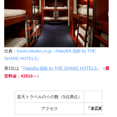
出典：
travel.rakuten.co.jp（HakoBA 函館 by THE
SHARE HOTELS）
第1位は「
HakoBa 函館 by THE SHARE HOTELS
」（
最
安料金：¥2910～
）
楽天トラベルの☆の数（5点満点）
4.
アクセス
「末広町」電停