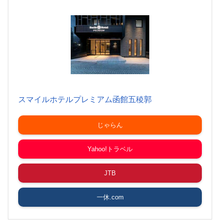
スマイルホテルプレミアム函館五稜郭
じゃらん
Yahoo!トラベル
JTB
一休.com