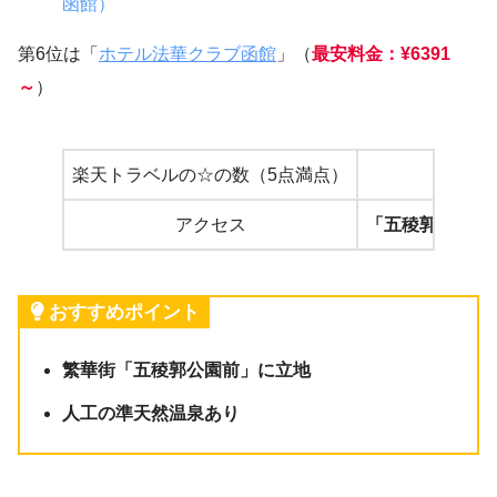
函館）
第6位は「
ホテル法華クラブ函館
」（
最安料金：¥6391
～
）
楽天トラベルの☆の数（5点満点）
4
アクセス
「五稜郭公園前
おすすめポイント
繁華街「五稜郭公園前」に立地
人工の準天然温泉あり