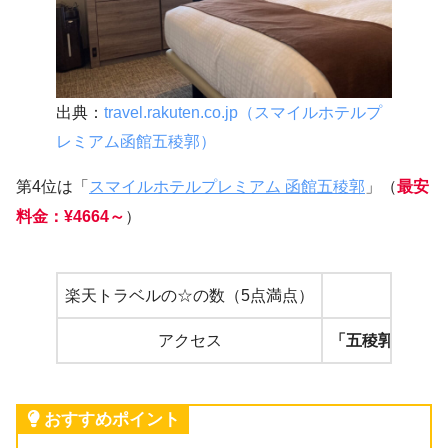
出典：
travel.rakuten.co.jp（スマイルホテルプ
レミアム函館五稜郭）
第4位は「
スマイルホテルプレミアム 函館五稜郭
」（
最安
料金：¥4664～
）
楽天トラベルの☆の数（5点満点）
4
アクセス
「五稜郭公園前
おすすめポイント