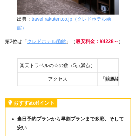
出典：
travel.rakuten.co.jp（クレドホテル函
館）
第2位は「
クレドホテル函館
」（
最安料金：¥4228～
）
楽天トラベルの☆の数（5点満点）
4.4
アクセス
「競馬場前」電
おすすめポイント
当日予約プランから早割プランまで多彩、そして
安い