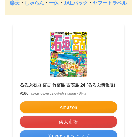
楽天
・
じゃらん
・
一休
・
JALパック
・
ヤフートラベル
るるぶ石垣 宮古 竹富島 西表島’24 (るるぶ情報版)
¥160
（2026/08/08 21:06時点 | Amazon調べ）
Amazon
楽天市場
Yahooショッピング