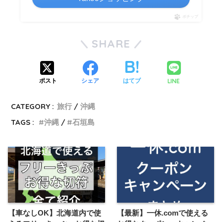
ポチップ
SHARE
LINE
ポスト
シェア
はてブ
CATEGORY :
旅行
沖縄
TAGS :
沖縄
石垣島
【車なしOK】北海道内で使
【最新】一休.comで使える