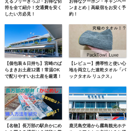
えるフリーきっぷ・お得な切
お得なクーポン・キャンペー
符を全て紹介！交通費を安く
ンまとめ｜高級宿をお安く予
したい方必見！
約！
【個包装＆日持ち】宮崎のば
【レビュー】携帯性と使い心
らまきお土産12選！常温OK
地を両立した速乾タオル「パ
で配りやすいお土産を厳選！
ックタオル リュクス」
【名物】長万部の駅弁かにめ
鹿児島空港から霧島観光ホテ