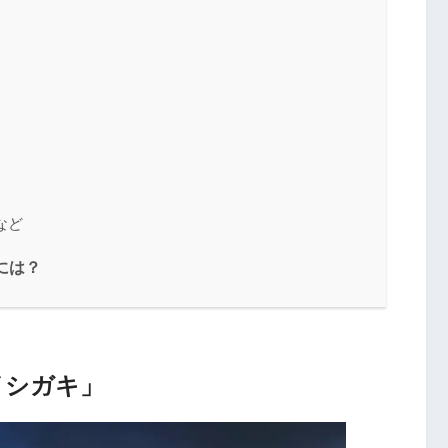
など
には？
イシガキ」