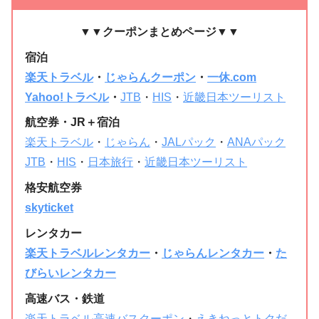
▼▼クーポンまとめページ▼▼
宿泊
楽天トラベル
・
じゃらんクーポン
・
一休.com
Yahoo!トラベル
・
JTB
・
HIS
・
近畿日本ツーリスト
航空券・JR＋宿泊
楽天トラベル
・
じゃらん
・
JALパック
・
ANAパック
JTB
・
HIS
・
日本旅行
・
近畿日本ツーリスト
格安航空券
skyticket
レンタカー
楽天トラベルレンタカー
・
じゃらんレンタカー
・
た
びらいレンタカー
高速バス・鉄道
楽天トラベル高速バスクーポン
・
えきねっとトクだ