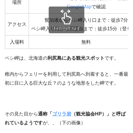
場所
GoogleMap
で確認
鴛泊港からペシ岬入り口まで：徒歩7分
アクセス
ペシ岬入り口から展望台まで：徒歩15分（登り
スクロールできます
入場料
無料
ペシ岬は、北海道の
利尻島にある観光スポット
です。
稚内からフェリーを利用して利尻島へ到着すると、一番最
初に目に入る巨大な丘？のような地形をした岬です。
その見た目から
通称「
ゴリラ岩
（観光協会HP）」と呼ば
れているようです
が、、（下の画像）